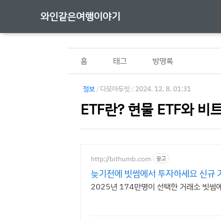
와인같은여행이야기
홈
태그
방명록
정보
/
다모아두잇
/
2024. 12. 8. 01:31
ETF란? 현물 ETF와 비
http://bithumb.com
광고
늦기전에 빗썸에서 투자하세요 신규 가
2025년 174만명이 선택한 거래소 빗