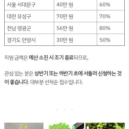
서울 서대문구
40만 원
60%
대전 유성구
70만 원
70%
전남 영광군
56만 원
80%
경기도 안양시
30만 원
50%
지원 금액은
예산 소진 시 조기 종료
되므로,
관심 있는 분은
상반기 또는 하반기 초에 서둘러 신청하는 것
이 좋습니다
. 대부분 선착순 접수입니다.