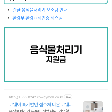
린클 음식물처리기 보조금 안내
환경부 환경표지인증 시스템
http://1566-8747.cowaymall.co.kr
광고
코웨이 특가할인 접수처 다온 코웨이
인증점/동시구매특별할인
음식물처리기 등록비 전액지원, 기업할