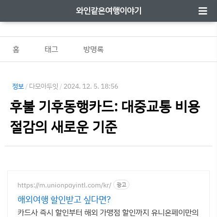
와인같은여행이야기
홈
태그
방명록
정보
/
다모아두잇
/
2024. 12. 5. 18:56
후불 기후동행카드: 대중교통 비용
절감의 새로운 기준
https://m.unionpayintl.com/kr/
광고
해외여행 할인받고 싶다면?
카드사 즉시 할인부터 해외 가맹점 할인까지 유니온페이만의