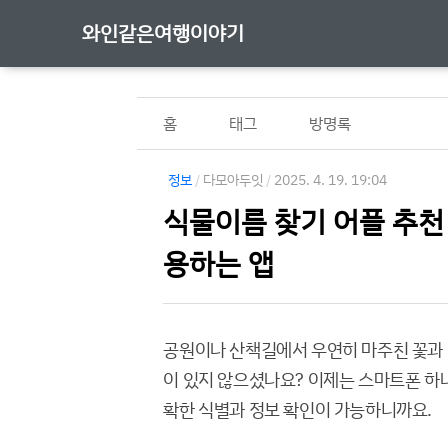
와인같은여행이야기
홈
태그
방명록
정보
/
다모아두잇
/
2025. 4. 19. 19:04
식물이름 찾기 어플 추천 
용하는 앱
공원이나 산책길에서 우연히 마주친 꽃과 
이 있지 않으셨나요? 이제는 스마트폰 하나
확한 식별과 정보 확인이 가능하니까요.