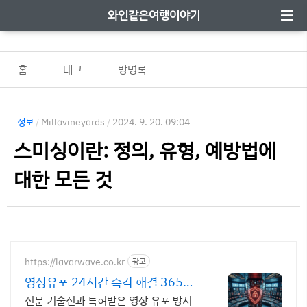
와인같은여행이야기
홈
태그
방명록
정보
/
Millavineyards
/
2024. 9. 20. 09:04
스미싱이란: 정의, 유형, 예방법에
대한 모든 것
https://lavarwave.co.kr
광고
영상유포 24시간 즉각 해결 365일
상담으로 협박 구제
전문 기술진과 특허받은 영상 유포 방지