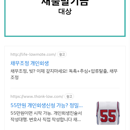
http://life-lawmate.com/
광고
채무조정 개인회생
채무조정, 빚? 이제 갚지마세요! 독촉+추심+압류탈출, 채무
조정
https://www.thank-law.com/
광고
55만원 개인회생신청 가능? 정밀진
단 22만원
55만원이면 시작 가능. 개인회생진술서
작성대행. 변호사 직접 작성합니다 채권
자목록 재산목록 진술서 변제계획안 5대