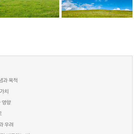
념과 목적
 가치
 영향
교
과 우려