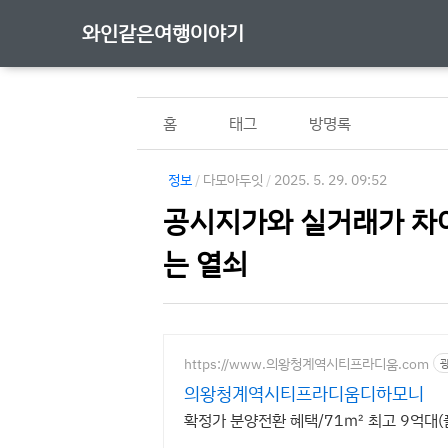
와인같은여행이야기
홈
태그
방명록
정보
/
다모아두잇
/
2025. 5. 29. 09:52
공시지가와 실거래가 차이
는 열쇠
https://www.의왕청계역시티프라디움.com
의왕청계역시티프라디움디하모니
확정가 분양전환 혜택/71㎡ 최고 9억대(풀